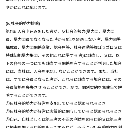
やかにこれに応じます。
(反社会的勢力排除)
第11条 入会申込みをした者が、反社会的勢力(暴力団、暴力団
員、暴力団員でなくなった時から5年を経過しない 者、暴力団準
構成員、暴力団関係企業、総会屋等、社会運動等標ぼうゴロ又は
特殊知能暴力集団、その他これに準ずる 者)に該当し、又は、以
下の各号の一つにでも該当する関係を有することが判明した場合
には、当社は、入会を承諾し ないことができます。また、当社
は、すでに会員となった者が、これらに該当する場合には、その
会員資格を喪失させ ることができ、かつ、個別契約を無催告で解
除することができます。
①反社会的勢力が経営を支配していると認められるとき
②反社会的勢力が経営に実質的に関与していると認められるとき
③自己、自社若しくは第三者の不正の利益を図る目的又は第三者
に損害を加える目的をもってするなど、不当に反社会 的勢力を利