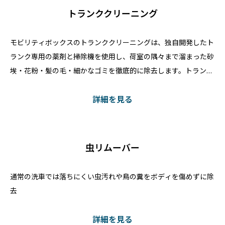
トランククリーニング
モビリティボックスのトランククリーニングは、独自開発したト
ランク専用の薬剤と掃除機を使用し、荷室の隅々まで溜まった砂
埃・花粉・髪の毛・細かなゴミを徹底的に除去します。トランク
は汚れに気づきにくい場所だから、放置された汚れが出す臭いや
カビが発生しやすく荷物に付着してアレルギーの原因になること
詳細を見る
もあります。私たちは素材を傷めない専用ケミカルで表面の汚れ
を優しく落とし見えない汚
虫リムーバー
通常の洗車では落ちにくい虫汚れや鳥の糞をボディを傷めずに除
去
詳細を見る