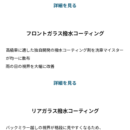
まれると同時に、雨・泥・汚れを弾く撥水状態となります。ブレ
詳細を見る
ーキダストが固着しにくくなるため、美しい足元が長く続きま
す。ブレーキダストの怖さ高級車
フロントガラス撥水コーティング
高級車に適した独自開発の撥水コーティング剤を洗車マイスター
が均一に散布
雨の日の視界を大幅に改善
詳細を見る
リアガラス撥水コーティング
バックミラー越しの視界が格段に見やすくなるため、