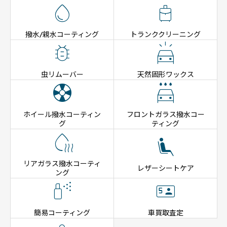


撥水/親水コーティング
トランククリーニング


虫リムーバー
天然固形ワックス


ホイール撥水コーティン
フロントガラス撥水コー
グ
ティング


リアガラス撥水コーティ
レザーシートケア
ング


簡易コーティング
車買取査定