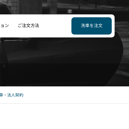
ション
ご注文方法
洗車を注文
洗車行かない
ビリティボック
JFLアトレチコ
車の様子がまっ
水/親水コーティ
メルセデスベン
トランククリー
…」っていう負
CM配信のお知ら
ルシェ洗車料金
クラブとのパー
く違う。水無し
グ
洗車料金
ング
タスクが消えた
ナー契約開始
車侮りがたし
はデカい
車・法人契約