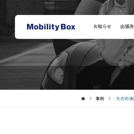
お知らせ
出張洗
ただの洗車業者で
モビリティボック
フェラーリ洗車料
はなく、当社の車
ス福岡-公式サイト
車内クリーニング
金
両品質を支える外
開設
部パートナー｜サ
事例
ただの洗
ブスク洗車・法人
契約