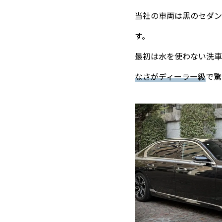
当社の車両は黒のセダン
す。
最初は水を使わない洗車
なさがディーラー級
で驚