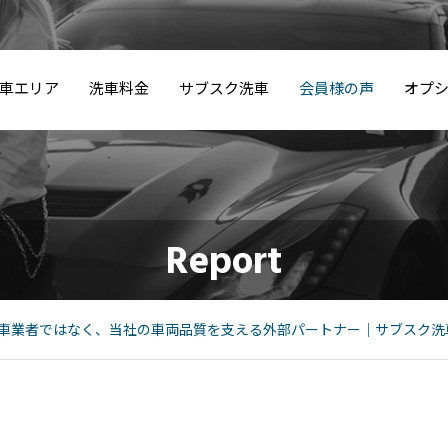
車エリア
洗車料金
サブスク洗車
会員様の声
オプ
品川カルチャーク
「
体験レポート動画
モ
ランボルギーニ洗
セラミック/樹脂コ
撥
Report
ラブの松浦選手に
と
｜品川CC・松浦拓
ス
ポ
車料金
ーティング
ン
洗車を体験いただ
の
弥選手
せ
きました
の
車業者ではなく、当社の車両品質を支える外部パートナー｜サブスク洗