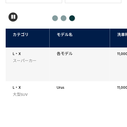
カテゴリ
モデル名
洗車
L・X
各モデル
11,0
スーパーカー
L・X
Urus
11,0
大型SUV