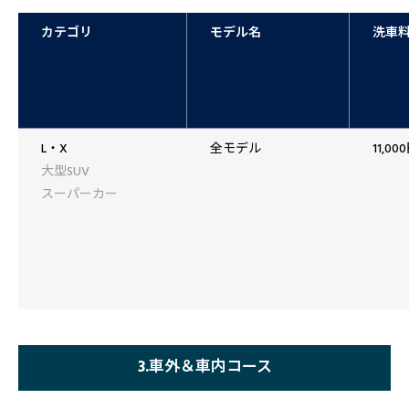
カテゴリ
モデル名
洗車
L・X
全モデル
11,00
大型SUV
スーパーカー
3.車外＆車内コース