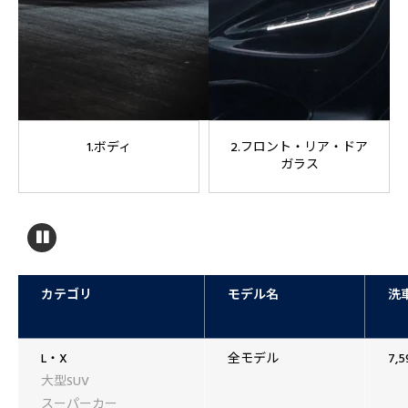
1.ボディ
2.フロント・リア・ドア
ガラス
カテゴリ
モデル名
洗
L・X
全モデル
7,
大型SUV
スーパーカー