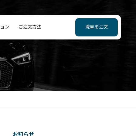
ション
ご注文方法
洗車を注文
洗車行かない
ビリティボック
JFLアトレチコ
車の様子がまっ
水/親水コーティ
メルセデスベン
トランククリー
…」っていう負
CM配信のお知ら
ルシェ洗車料金
クラブとのパー
く違う。水無し
グ
洗車料金
ング
タスクが消えた
ナー契約開始
車侮りがたし
はデカい
お知らせ