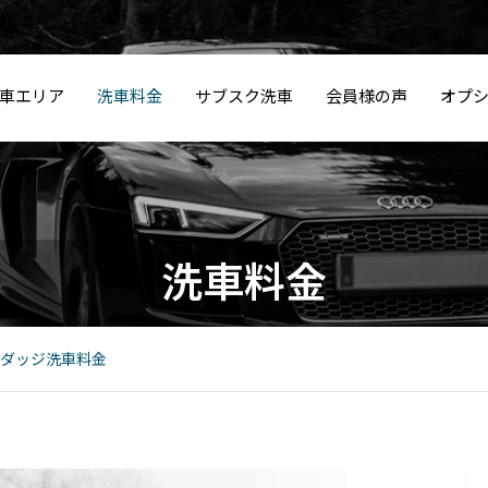
車エリア
洗車料金
サブスク洗車
会員様の声
オプ
品川カルチャーク
「
体験レポート動画
モ
ランボルギーニ洗
セラミック/樹脂コ
撥
洗車料金
ラブの松浦選手に
と
｜品川CC・松浦拓
ス
ポ
車料金
ーティング
ン
洗車を体験いただ
の
弥選手
せ
きました
の
ダッジ洗車料金