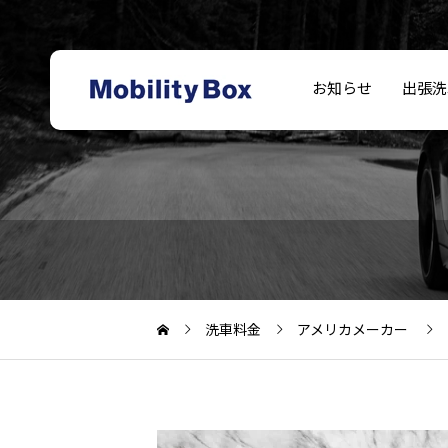
お知らせ
出張洗
ただの洗車業者で
モビリティボック
フェラーリ洗車料
はなく、当社の車
ス福岡-公式サイト
車内クリーニング
金
両品質を支える外
開設
部パートナー｜サ
洗車料金
アメリカメーカー
ブスク洗車・法人
契約